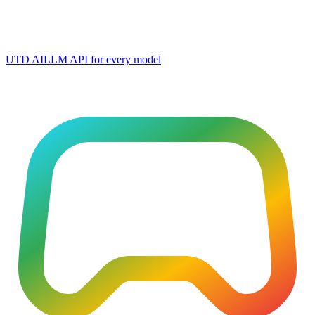
UTD AI
LLM API for every model