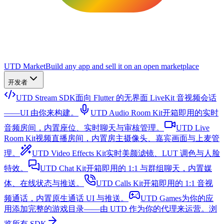
UTD Market
Build any app and sell it on an open marketplace
开发者
UTD Stream SDK
面向 Flutter 的无界面 LiveKit 音视频会话
——UI 由你来构建。
UTD Audio Room Kit
开箱即用的实时
音频房间，内置座位、实时聊天与审核管理。
UTD Live
Room Kit
视频直播房间，内置房主摄像头、嘉宾画面与上麦管
理。
UTD Video Effects Kit
实时美颜滤镜、LUT 调色与人脸
特效。
UTD Chat Kit
开箱即用的 1:1 与群组聊天，内置媒
体、在线状态与推送。
UTD Calls Kit
开箱即用的 1:1 音视
频通话，内置原生通话 UI 与推送。
UTD Games
为你的应
用添加完整的游戏目录——由 UTD 作为你的代理来运营。
浏
览所有 SDK