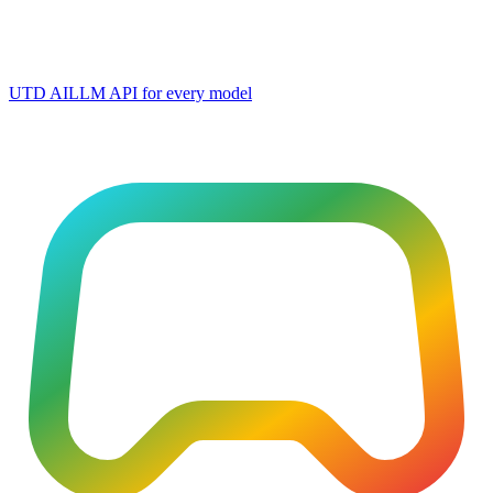
UTD AI
LLM API for every model