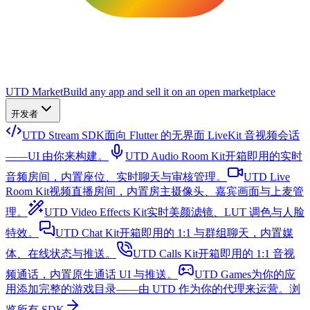
UTD Market
Build any app and sell it on an open marketplace
开发者
UTD Stream SDK
面向 Flutter 的无界面 LiveKit 音视频会话
——UI 由你来构建。
UTD Audio Room Kit
开箱即用的实时
音频房间，内置座位、实时聊天与审核管理。
UTD Live
Room Kit
视频直播房间，内置房主摄像头、嘉宾画面与上麦管
理。
UTD Video Effects Kit
实时美颜滤镜、LUT 调色与人脸
特效。
UTD Chat Kit
开箱即用的 1:1 与群组聊天，内置媒
体、在线状态与推送。
UTD Calls Kit
开箱即用的 1:1 音视
频通话，内置原生通话 UI 与推送。
UTD Games
为你的应
用添加完整的游戏目录——由 UTD 作为你的代理来运营。
浏
览所有 SDK