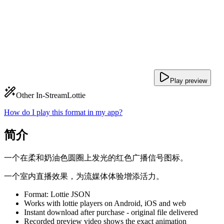
Play preview
Other In-Stream
Lottie
How do I play this format in my app?
简介
一个在柔和奶油色圆圈上发光的红色广播信号图标。
一个室内直播效果，为流媒体体验增添活力。
Format: Lottie JSON
Works with lottie players on Android, iOS and web
Instant download after purchase - original file delivered
Recorded preview video shows the exact animation