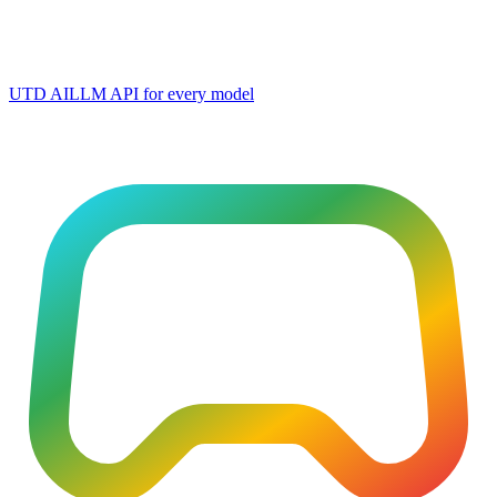
UTD AI
LLM API for every model