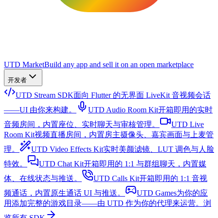
UTD Market
Build any app and sell it on an open marketplace
开发者
UTD Stream SDK
面向 Flutter 的无界面 LiveKit 音视频会话
——UI 由你来构建。
UTD Audio Room Kit
开箱即用的实时
音频房间，内置座位、实时聊天与审核管理。
UTD Live
Room Kit
视频直播房间，内置房主摄像头、嘉宾画面与上麦管
理。
UTD Video Effects Kit
实时美颜滤镜、LUT 调色与人脸
特效。
UTD Chat Kit
开箱即用的 1:1 与群组聊天，内置媒
体、在线状态与推送。
UTD Calls Kit
开箱即用的 1:1 音视
频通话，内置原生通话 UI 与推送。
UTD Games
为你的应
用添加完整的游戏目录——由 UTD 作为你的代理来运营。
浏
览所有 SDK