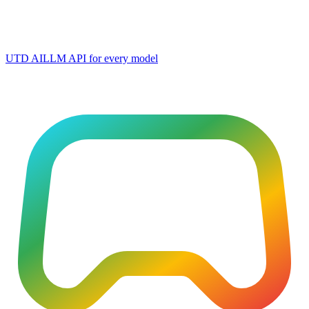
UTD AI
LLM API for every model