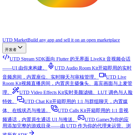
UTD Market
Build any app and sell it on an open marketplace
开发者
UTD Stream SDK
面向 Flutter 的无界面 LiveKit 音视频会话
——UI 由你来构建。
UTD Audio Room Kit
开箱即用的实时
音频房间，内置座位、实时聊天与审核管理。
UTD Live
Room Kit
视频直播房间，内置房主摄像头、嘉宾画面与上麦管
理。
UTD Video Effects Kit
实时美颜滤镜、LUT 调色与人脸
特效。
UTD Chat Kit
开箱即用的 1:1 与群组聊天，内置媒
体、在线状态与推送。
UTD Calls Kit
开箱即用的 1:1 音视
频通话，内置原生通话 UI 与推送。
UTD Games
为你的应
用添加完整的游戏目录——由 UTD 作为你的代理来运营。
浏
览所有 SDK