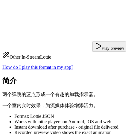
Play preview
Other In-Stream
Lottie
How do I play this format in my app?
简介
两个弹跳的蓝点形成一个有趣的加载指示器。
一个室内实时效果，为流媒体体验增添活力。
Format: Lottie JSON
Works with lottie players on Android, iOS and web
Instant download after purchase - original file delivered
Recorded preview video shows the exact animation