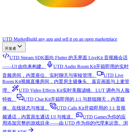
UTD Market
Build any app and sell it on an open marketplace
开发者
UTD Stream SDK
面向 Flutter 的无界面 LiveKit 音视频会话
——UI 由你来构建。
UTD Audio Room Kit
开箱即用的实时
音频房间，内置座位、实时聊天与审核管理。
UTD Live
Room Kit
视频直播房间，内置房主摄像头、嘉宾画面与上麦管
理。
UTD Video Effects Kit
实时美颜滤镜、LUT 调色与人脸
特效。
UTD Chat Kit
开箱即用的 1:1 与群组聊天，内置媒
体、在线状态与推送。
UTD Calls Kit
开箱即用的 1:1 音视
频通话，内置原生通话 UI 与推送。
UTD Games
为你的应
用添加完整的游戏目录——由 UTD 作为你的代理来运营。
浏
览所有 SDK