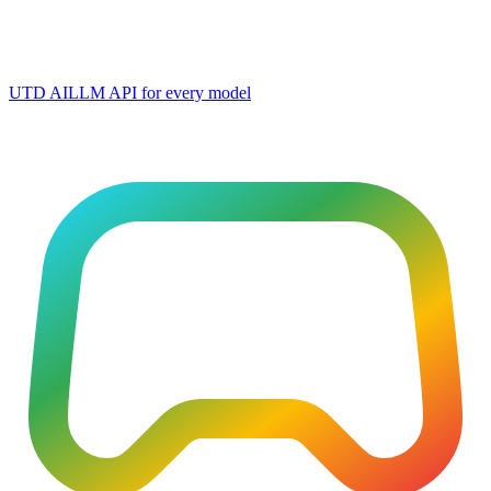
UTD AI
LLM API for every model