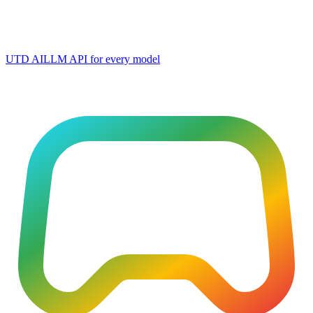
UTD AI
LLM API for every model