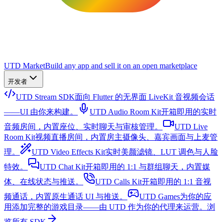
UTD Market
Build any app and sell it on an open marketplace
开发者
UTD Stream SDK
面向 Flutter 的无界面 LiveKit 音视频会话
——UI 由你来构建。
UTD Audio Room Kit
开箱即用的实时
音频房间，内置座位、实时聊天与审核管理。
UTD Live
Room Kit
视频直播房间，内置房主摄像头、嘉宾画面与上麦管
理。
UTD Video Effects Kit
实时美颜滤镜、LUT 调色与人脸
特效。
UTD Chat Kit
开箱即用的 1:1 与群组聊天，内置媒
体、在线状态与推送。
UTD Calls Kit
开箱即用的 1:1 音视
频通话，内置原生通话 UI 与推送。
UTD Games
为你的应
用添加完整的游戏目录——由 UTD 作为你的代理来运营。
浏
览所有 SDK