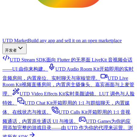
UTD Market
Build any app and sell it on an open marketplace
开发者
UTD Stream SDK
面向 Flutter 的无界面 LiveKit 音视频会话
——UI 由你来构建。
UTD Audio Room Kit
开箱即用的实时
音频房间，内置座位、实时聊天与审核管理。
UTD Live
Room Kit
视频直播房间，内置房主摄像头、嘉宾画面与上麦管
理。
UTD Video Effects Kit
实时美颜滤镜、LUT 调色与人脸
特效。
UTD Chat Kit
开箱即用的 1:1 与群组聊天，内置媒
体、在线状态与推送。
UTD Calls Kit
开箱即用的 1:1 音视
频通话，内置原生通话 UI 与推送。
UTD Games
为你的应
用添加完整的游戏目录——由 UTD 作为你的代理来运营。
浏
览所有 SDK