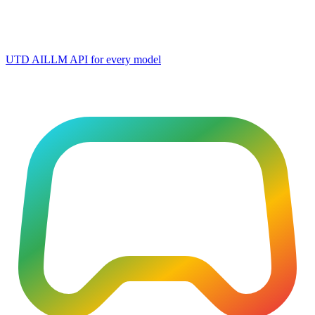
UTD AI
LLM API for every model