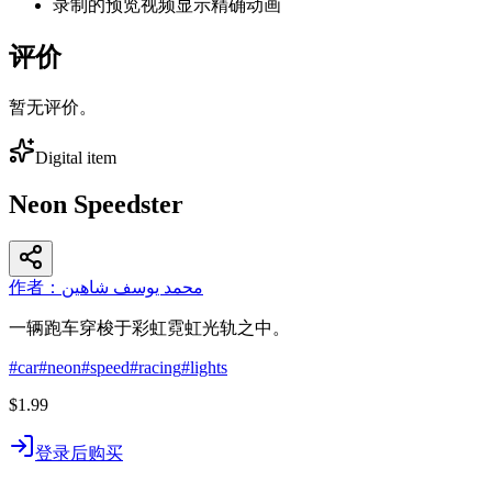
录制的预览视频显示精确动画
评价
暂无评价。
Digital item
Neon Speedster
作者：محمد يوسف شاهين
一辆跑车穿梭于彩虹霓虹光轨之中。
#
car
#
neon
#
speed
#
racing
#
lights
$1.99
登录后购买