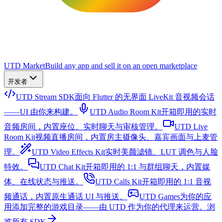
UTD Market
Build any app and sell it on an open marketplace
开发者
UTD Stream SDK
面向 Flutter 的无界面 LiveKit 音视频会话
——UI 由你来构建。
UTD Audio Room Kit
开箱即用的实时
音频房间，内置座位、实时聊天与审核管理。
UTD Live
Room Kit
视频直播房间，内置房主摄像头、嘉宾画面与上麦管
理。
UTD Video Effects Kit
实时美颜滤镜、LUT 调色与人脸
特效。
UTD Chat Kit
开箱即用的 1:1 与群组聊天，内置媒
体、在线状态与推送。
UTD Calls Kit
开箱即用的 1:1 音视
频通话，内置原生通话 UI 与推送。
UTD Games
为你的应
用添加完整的游戏目录——由 UTD 作为你的代理来运营。
浏
览所有 SDK