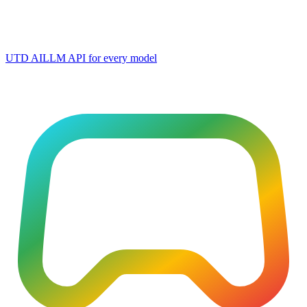
UTD AI
LLM API for every model