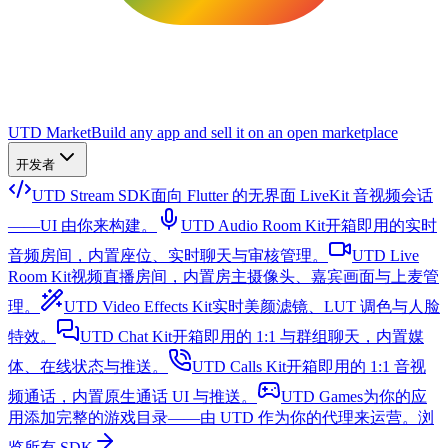
UTD Market
Build any app and sell it on an open marketplace
开发者
UTD Stream SDK
面向 Flutter 的无界面 LiveKit 音视频会话
——UI 由你来构建。
UTD Audio Room Kit
开箱即用的实时
音频房间，内置座位、实时聊天与审核管理。
UTD Live
Room Kit
视频直播房间，内置房主摄像头、嘉宾画面与上麦管
理。
UTD Video Effects Kit
实时美颜滤镜、LUT 调色与人脸
特效。
UTD Chat Kit
开箱即用的 1:1 与群组聊天，内置媒
体、在线状态与推送。
UTD Calls Kit
开箱即用的 1:1 音视
频通话，内置原生通话 UI 与推送。
UTD Games
为你的应
用添加完整的游戏目录——由 UTD 作为你的代理来运营。
浏
览所有 SDK