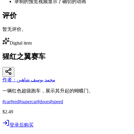
录制的预览视频显示了确切的动画
评价
暂无评价。
Digital item
猩红之翼赛车
作者：محمد يوسف شاهين
一辆红色超级跑车，展示其升起的蝴蝶门。
#
car
#
red
#
supercar
#
doors
#
speed
$2.49
登录后购买