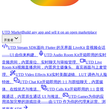
UTD Market
Build any app and sell it on an open marketplace
开发者
UTD Stream SDK
面向 Flutter 的无界面 LiveKit 音视频会话
——UI 由你来构建。
UTD Audio Room Kit
开箱即用的实时
音频房间，内置座位、实时聊天与审核管理。
UTD Live
Room Kit
视频直播房间，内置房主摄像头、嘉宾画面与上麦管
理。
UTD Video Effects Kit
实时美颜滤镜、LUT 调色与人脸
特效。
UTD Chat Kit
开箱即用的 1:1 与群组聊天，内置媒
体、在线状态与推送。
UTD Calls Kit
开箱即用的 1:1 音视
频通话，内置原生通话 UI 与推送。
UTD Games
为你的应
用添加完整的游戏目录——由 UTD 作为你的代理来运营。
浏
览所有 SDK