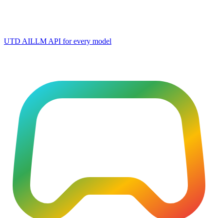
UTD AI
LLM API for every model